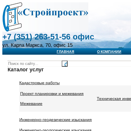
+7 (351) 263-51-56 офис
ул. Карла Маркса, 70, офис 15
ГЛАВНАЯ
О КОМПАНИИ
Каталог услуг
Кадастровые работы
Проект планировки и межевания
Техническая инв
Межевание
Инженерно-геодезические изыскания
Инженерно-геологические изыскания