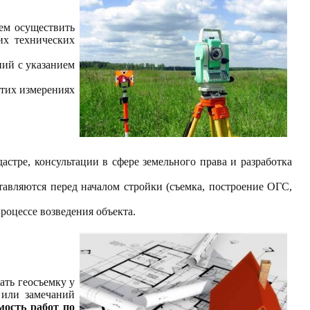
жем осуществить
их технических
ний с указанием
этих измерениях
астре, консультации в сфере земельного права и разработка
ставляются перед началом стройки (съемка, построение ОГС,
роцессе возведения объекта.
ать геосъемку у
 или замечаний
мость работ по