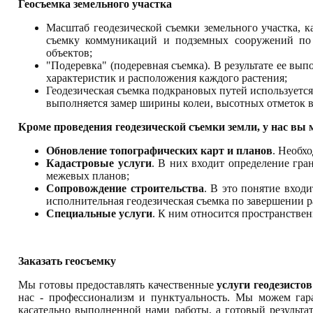
Геосъемка земельного участка
Масштаб геодезической съемки земельного участка, к
съемку коммуникаций и подземных сооружений по 
объектов;
"Подеревка" (подеревная съемка). В результате ее вы
характеристик и расположения каждого растения;
Геодезическая съемка подкрановых путей используется
выполняется замер ширины колеи, высотных отметок вд
Кроме проведения геодезической съемки земли, у нас вы м
Обновление топографических карт и планов
. Необх
Кадастровые услуги
. В них входит определение гран
межевых планов;
Сопровождение строительства
. В это понятие вход
исполнительная геодезическая съемка по завершении ра
Специальные услуги
. К ним относится пространствен
Заказать геосъемку
Мы готовы предоставлять качественные
услуги геодезистов
нас - профессионализм и пунктуальность. Мы можем гара
касательно выполненной нами работы, а готовый результа